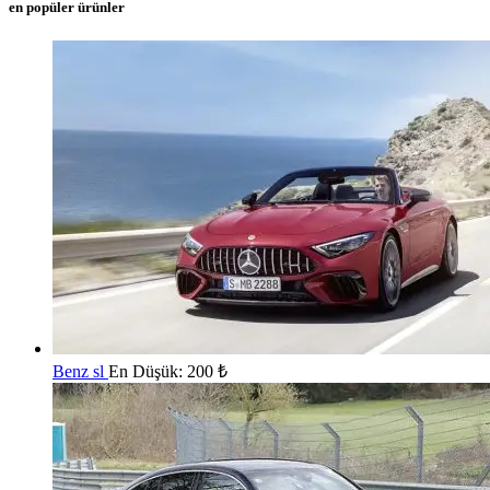
en popüler ürünler
Benz sl
En Düşük:
200
₺