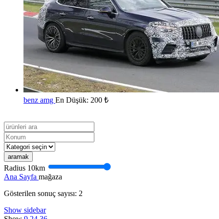
benz amg
En Düşük:
200
₺
aramak
Radius
10
km
Ana Sayfa
mağaza
Gösterilen sonuç sayısı: 2
Show sidebar
Show
9
24
36