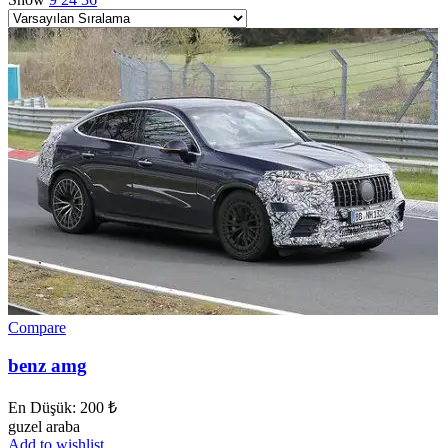
Compare
benz amg
En Düşük:
200
₺
guzel araba
Add to wishlist