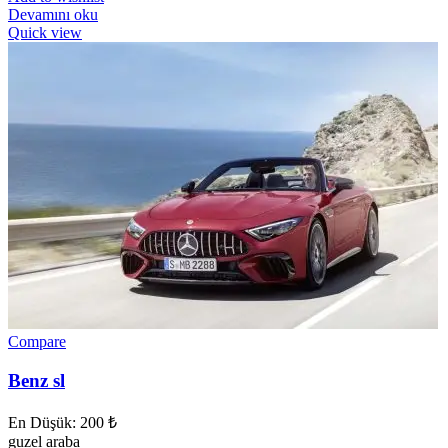
Devamını oku
Quick view
Compare
Benz sl
En Düşük:
200
₺
guzel araba