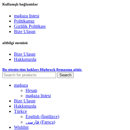
Kullanışlı bağlantılar
mağaza listesi
Politikamız
Gizlilik Politikası
Bize Ulaşın
altbilgi menüsü
Bize Ulaşın
Hakkımızda
Bu sitenin tüm hakları Highrock firmasına aittir.
Search
mağaza
Hesap
mağaza listesi
Bize Ulaşın
Hakkımızda
Türkçe
English
(
İngilizce
)
فارسی
(
Farsça
)
Wishlist