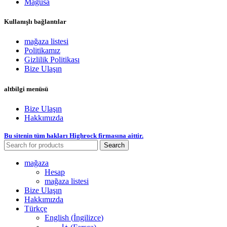
Mağusa
Kullanışlı bağlantılar
mağaza listesi
Politikamız
Gizlilik Politikası
Bize Ulaşın
altbilgi menüsü
Bize Ulaşın
Hakkımızda
Bu sitenin tüm hakları Highrock firmasına aittir.
Search
mağaza
Hesap
mağaza listesi
Bize Ulaşın
Hakkımızda
Türkçe
English
(
İngilizce
)