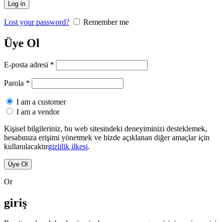
Log in
Lost your password?
Remember me
Üye Ol
E-posta adresi
*
Parola
*
I am a customer
I am a vendor
Kişisel bilgileriniz, bu web sitesindeki deneyiminizi desteklemek,
hesabınıza erişimi yönetmek ve bizde açıklanan diğer amaçlar için
kullanılacaktır
gizlilik ilkesi
.
Üye Ol
Or
giriş