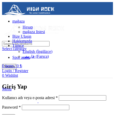
mağaza
Hesap
mağaza listesi
Bize Ulaşın
Hakkımızda
Türkçe
Select category
English
(
İngilizce
)
فارسی
(
Farsça
)
Spor araba
0
items
/
0
₺
Search
Login / Register
0
Wishlist
bize Ulaşın
05488502786
Giriş Yap
Menu
Kullanıcı adı veya e-posta adresi
*
Password
*