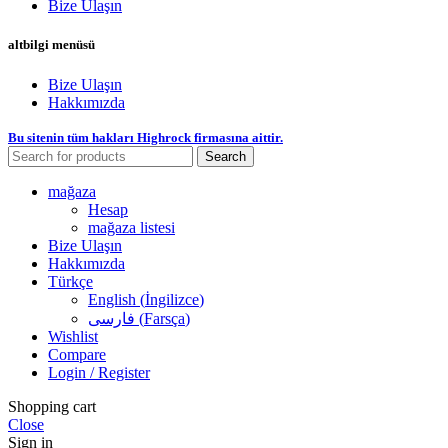
Bize Ulaşın
altbilgi menüsü
Bize Ulaşın
Hakkımızda
Bu sitenin tüm hakları Highrock firmasına aittir.
Search
mağaza
Hesap
mağaza listesi
Bize Ulaşın
Hakkımızda
Türkçe
English
(
İngilizce
)
فارسی
(
Farsça
)
Wishlist
Compare
Login / Register
Shopping cart
Close
Sign in