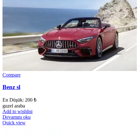
Compare
Benz sl
En Düşük:
200
₺
guzel araba
Add to wishlist
Devamını oku
Quick view