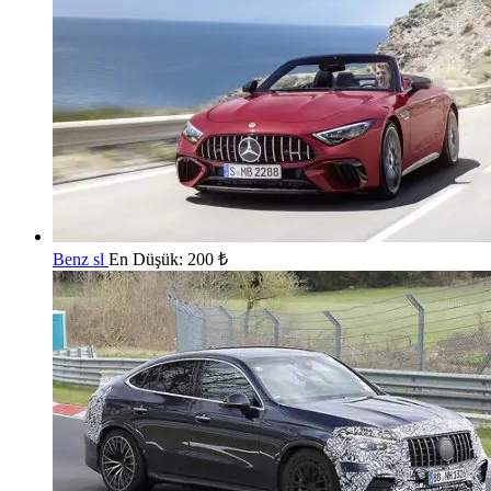
Benz sl
En Düşük:
200
₺