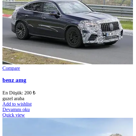
Compare
benz amg
En Düşük:
200
₺
guzel araba
Add to wishlist
Devamını oku
Quick view