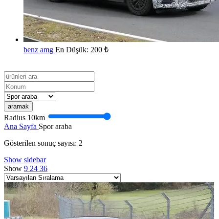
benz amg
En Düşük:
200
₺
aramak
Radius
10
km
Ana Sayfa
Spor araba
Gösterilen sonuç sayısı: 2
Show sidebar
Show
9
24
36