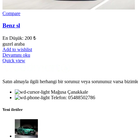
Compare
Benz sl
En Düşük:
200
₺
guzel araba
Add to wishlist
Devamını oku
Quick view
Satın almayla ilgili herhangi bir sorunuz veya sorununuz varsa bizimle
Mağusa Çanakkale
Telefon: 05488502786
Yeni iletiler