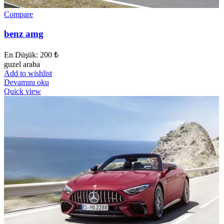
Compare
benz amg
En Düşük:
200
₺
guzel araba
Add to wishlist
Devamını oku
Quick view