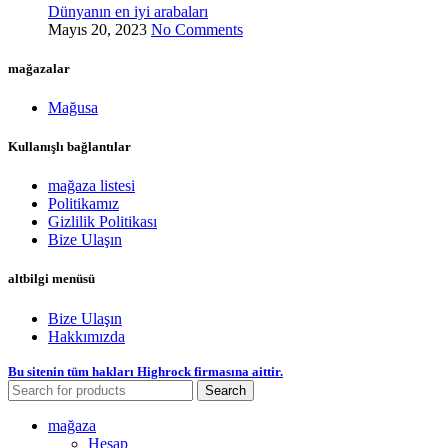
Dünyanın en iyi arabaları
Mayıs 20, 2023
No Comments
mağazalar
Mağusa
Kullanışlı bağlantılar
mağaza listesi
Politikamız
Gizlilik Politikası
Bize Ulaşın
altbilgi menüsü
Bize Ulaşın
Hakkımızda
Bu sitenin tüm hakları Highrock firmasına aittir.
Search
mağaza
Hesap