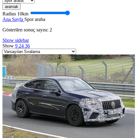
aramak
Radius
10
km
Ana Sayfa
Spor araba
Gösterilen sonuç sayısı: 2
Show sidebar
Show
9
24
36