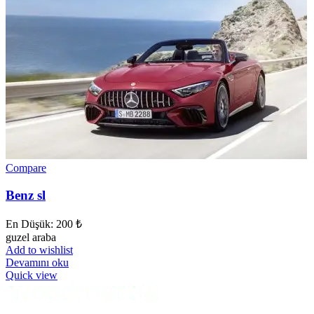
Compare
Benz sl
En Düşük:
200
₺
guzel araba
Add to wishlist
Devamını oku
Quick view