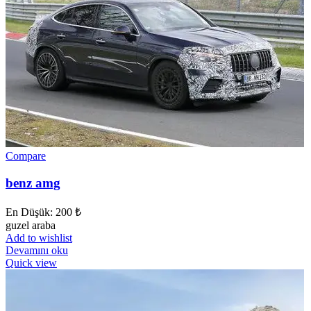
Compare
benz amg
En Düşük:
200
₺
guzel araba
Add to wishlist
Devamını oku
Quick view