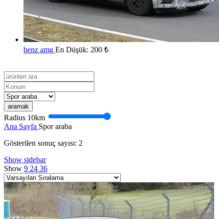
benz amg
En Düşük:
200
₺
aramak
Radius
10
km
Ana Sayfa
Spor araba
Gösterilen sonuç sayısı: 2
Show sidebar
Show
9
24
36