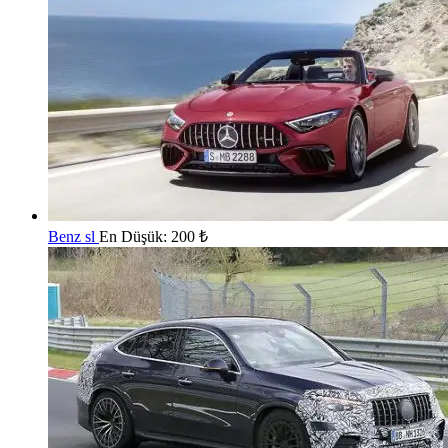
Benz sl
En Düşük:
200
₺