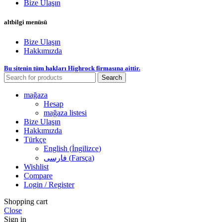
Bize Ulaşın
altbilgi menüsü
Bize Ulaşın
Hakkımızda
Bu sitenin tüm hakları Highrock firmasına aittir.
Search
mağaza
Hesap
mağaza listesi
Bize Ulaşın
Hakkımızda
Türkçe
English
(
İngilizce
)
فارسی
(
Farsça
)
Wishlist
Compare
Login / Register
Shopping cart
Close
Sign in